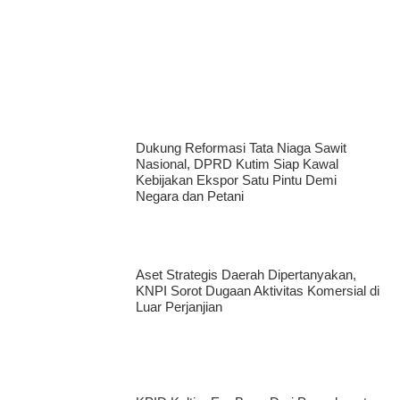
Hadapi Era AI, BRIN dan Komisi X DPR RI Bekali Insan
Penyiaran Kaltim
Dukung Reformasi Tata Niaga Sawit
Nasional, DPRD Kutim Siap Kawal
Kebijakan Ekspor Satu Pintu Demi
Negara dan Petani
Aset Strategis Daerah Dipertanyakan,
KNPI Sorot Dugaan Aktivitas Komersial di
Luar Perjanjian