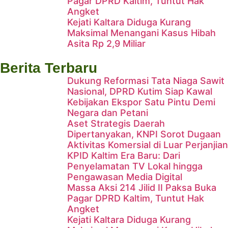
Pagar DPRD Kaltim, Tuntut Hak
Angket
Hadapi Era AI, BRIN dan
Kejati Kaltara Diduga Kurang
Maksimal Menangani Kasus Hibah
Komisi X DPR RI Bekali Insan
Asita Rp 2,9 Miliar
Penyiaran Kaltim
Berita Terbaru
Dukung Reformasi Tata Niaga Sawit
Nasional, DPRD Kutim Siap Kawal
Kebijakan Ekspor Satu Pintu Demi
Negara dan Petani
Aset Strategis Daerah
Dipertanyakan, KNPI Sorot Dugaan
Aktivitas Komersial di Luar Perjanjian
KPID Kaltim Era Baru: Dari
Penyelamatan TV Lokal hingga
Pengawasan Media Digital
Massa Aksi 214 Jilid II Paksa Buka
Pagar DPRD Kaltim, Tuntut Hak
Angket
Kejati Kaltara Diduga Kurang