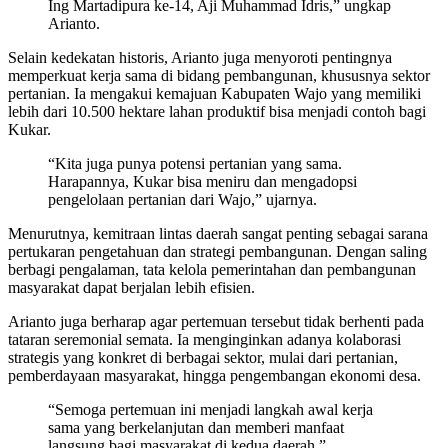
Ing Martadipura ke-14, Aji Muhammad Idris,” ungkap
Arianto.
Selain kedekatan historis, Arianto juga menyoroti pentingnya
memperkuat kerja sama di bidang pembangunan, khususnya sektor
pertanian. Ia mengakui kemajuan Kabupaten Wajo yang memiliki
lebih dari 10.500 hektare lahan produktif bisa menjadi contoh bagi
Kukar.
“Kita juga punya potensi pertanian yang sama.
Harapannya, Kukar bisa meniru dan mengadopsi
pengelolaan pertanian dari Wajo,” ujarnya.
Menurutnya, kemitraan lintas daerah sangat penting sebagai sarana
pertukaran pengetahuan dan strategi pembangunan. Dengan saling
berbagi pengalaman, tata kelola pemerintahan dan pembangunan
masyarakat dapat berjalan lebih efisien.
Arianto juga berharap agar pertemuan tersebut tidak berhenti pada
tataran seremonial semata. Ia menginginkan adanya kolaborasi
strategis yang konkret di berbagai sektor, mulai dari pertanian,
pemberdayaan masyarakat, hingga pengembangan ekonomi desa.
“Semoga pertemuan ini menjadi langkah awal kerja
sama yang berkelanjutan dan memberi manfaat
langsung bagi masyarakat di kedua daerah,”