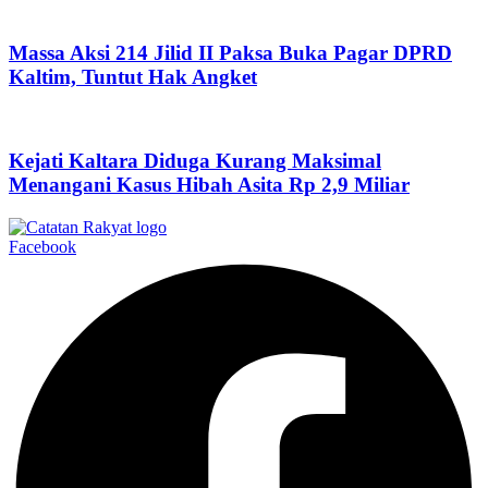
Massa Aksi 214 Jilid II Paksa Buka Pagar DPRD
Kaltim, Tuntut Hak Angket
Kejati Kaltara Diduga Kurang Maksimal
Menangani Kasus Hibah Asita Rp 2,9 Miliar
Facebook