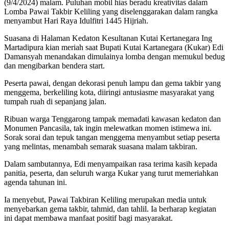
(9/4/2024) malam. Puluhan mobil hias beradu kreativitas dalam
Lomba Pawai Takbir Keliling yang diselenggarakan dalam rangka
menyambut Hari Raya Idulfitri 1445 Hijriah.
Suasana di Halaman Kedaton Kesultanan Kutai Kertanegara Ing
Martadipura kian meriah saat Bupati Kutai Kartanegara (Kukar) Edi
Damansyah menandakan dimulainya lomba dengan memukul bedug
dan mengibarkan bendera start.
Peserta pawai, dengan dekorasi penuh lampu dan gema takbir yang
menggema, berkeliling kota, diiringi antusiasme masyarakat yang
tumpah ruah di sepanjang jalan.
Ribuan warga Tenggarong tampak memadati kawasan kedaton dan
Monumen Pancasila, tak ingin melewatkan momen istimewa ini.
Sorak sorai dan tepuk tangan menggema menyambut setiap peserta
yang melintas, menambah semarak suasana malam takbiran.
Dalam sambutannya, Edi menyampaikan rasa terima kasih kepada
panitia, peserta, dan seluruh warga Kukar yang turut memeriahkan
agenda tahunan ini.
Ia menyebut, Pawai Takbiran Keliling merupakan media untuk
menyebarkan gema takbir, tahmid, dan tahlil. Ia berharap kegiatan
ini dapat membawa manfaat positif bagi masyarakat.