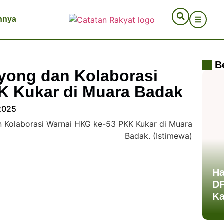
nnya
B
ong dan Kolaborasi
K Kukar di Muara Badak
 2025
Ha
DP
Ka