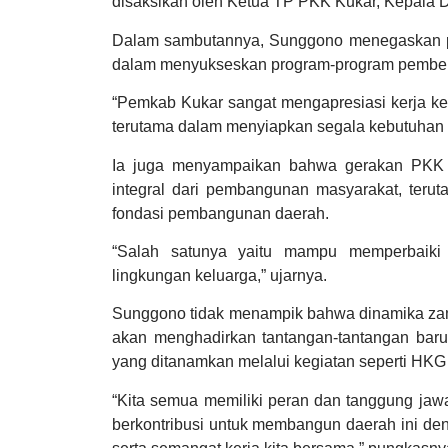
disaksikan oleh Ketua TP PKK Kukar, Kepala 
Dalam sambutannya, Sunggono menegaskan pe
dalam menyukseskan program-program pember
“Pemkab Kukar sangat mengapresiasi kerja ker
terutama dalam menyiapkan segala kebutuhan ag
Ia juga menyampaikan bahwa gerakan PKK 
integral dari pembangunan masyarakat, ter
fondasi pembangunan daerah.
“Salah satunya yaitu mampu memperbaiki k
lingkungan keluarga,” ujarnya.
Sunggono tidak menampik bahwa dinamika zama
akan menghadirkan tantangan-tantangan bar
yang ditanamkan melalui kegiatan seperti HKG
“Kita semua memiliki peran dan tanggung jaw
berkontribusi untuk membangun daerah ini den