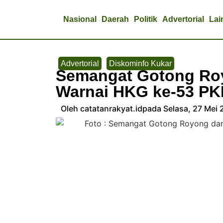
Nasional
Daerah
Politik
Advertorial
Lai
Advertorial
Diskominfo Kukar
Semangat Gotong Roy
Warnai HKG ke-53 PK
Oleh catatanrakyat.id
pada Selasa, 27 Mei