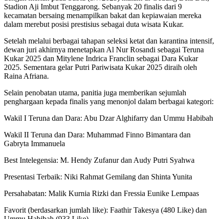
Stadion Aji Imbut Tenggarong. Sebanyak 20 finalis dari 9
kecamatan bersaing menampilkan bakat dan kepiawaian mereka
dalam merebut posisi prestisius sebagai duta wisata Kukar.
Setelah melalui berbagai tahapan seleksi ketat dan karantina intensif,
dewan juri akhirnya menetapkan Al Nur Rosandi sebagai Teruna
Kukar 2025 dan Mitylene Indrica Franclin sebagai Dara Kukar
2025. Sementara gelar Putri Pariwisata Kukar 2025 diraih oleh
Raina Afriana.
Selain penobatan utama, panitia juga memberikan sejumlah
penghargaan kepada finalis yang menonjol dalam berbagai kategori:
Wakil I Teruna dan Dara: Abu Dzar Alghifarry dan Ummu Habibah
Wakil II Teruna dan Dara: Muhammad Finno Bimantara dan
Gabryta Immanuela
Best Intelegensia: M. Hendy Zufanur dan Audy Putri Syahwa
Presentasi Terbaik: Niki Rahmat Gemilang dan Shinta Yunita
Persahabatan: Malik Kurnia Rizki dan Fressia Eunike Lempaas
Favorit (berdasarkan jumlah like): Faathir Takesya (480 Like) dan
Ummu Habibah (933 Like)