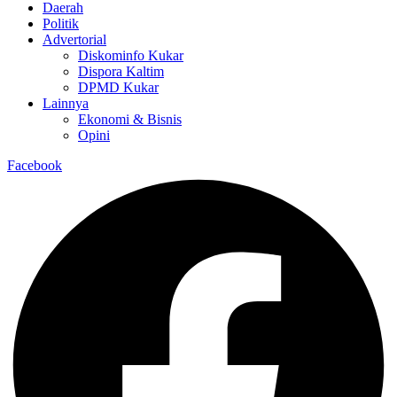
Daerah
Politik
Advertorial
Diskominfo Kukar
Dispora Kaltim
DPMD Kukar
Lainnya
Ekonomi & Bisnis
Opini
Facebook