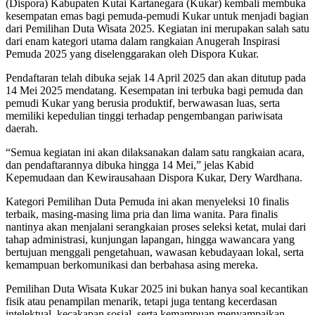
(Dispora) Kabupaten Kutai Kartanegara (Kukar) kembali membuka
kesempatan emas bagi pemuda-pemudi Kukar untuk menjadi bagian
dari Pemilihan Duta Wisata 2025. Kegiatan ini merupakan salah satu
dari enam kategori utama dalam rangkaian Anugerah Inspirasi
Pemuda 2025 yang diselenggarakan oleh Dispora Kukar.
Pendaftaran telah dibuka sejak 14 April 2025 dan akan ditutup pada
14 Mei 2025 mendatang. Kesempatan ini terbuka bagi pemuda dan
pemudi Kukar yang berusia produktif, berwawasan luas, serta
memiliki kepedulian tinggi terhadap pengembangan pariwisata
daerah.
“Semua kegiatan ini akan dilaksanakan dalam satu rangkaian acara,
dan pendaftarannya dibuka hingga 14 Mei,” jelas Kabid
Kepemudaan dan Kewirausahaan Dispora Kukar, Dery Wardhana.
Kategori Pemilihan Duta Pemuda ini akan menyeleksi 10 finalis
terbaik, masing-masing lima pria dan lima wanita. Para finalis
nantinya akan menjalani serangkaian proses seleksi ketat, mulai dari
tahap administrasi, kunjungan lapangan, hingga wawancara yang
bertujuan menggali pengetahuan, wawasan kebudayaan lokal, serta
kemampuan berkomunikasi dan berbahasa asing mereka.
Pemilihan Duta Wisata Kukar 2025 ini bukan hanya soal kecantikan
fisik atau penampilan menarik, tetapi juga tentang kecerdasan
intelektual, kecakapan sosial, serta kemampuan menyampaikan