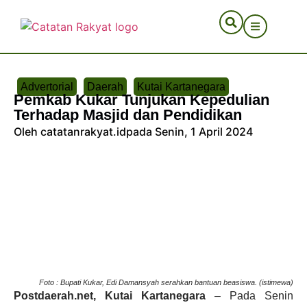
Advertorial
Daerah
Kutai Kartanegara
Pemkab Kukar Tunjukan Kepedulian
Terhadap Masjid dan Pendidikan
Oleh catatanrakyat.id
pada Senin, 1 April 2024
Foto : Bupati Kukar, Edi Damansyah serahkan bantuan beasiswa. (istimewa)
Postdaerah.net
, Kutai Kartanegara
– Pada Senin