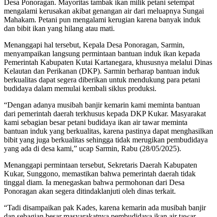
Desa Ponoragan. Mayoritas tambak ikan milik petani setempat
mengalami kerusakan akibat genangan air dari meluapnya Sungai
Mahakam. Petani pun mengalami kerugian karena banyak induk
dan bibit ikan yang hilang atau mati.
Menanggapi hal tersebut, Kepala Desa Ponoragan, Sarmin,
menyampaikan langsung permintaan bantuan induk ikan kepada
Pemerintah Kabupaten Kutai Kartanegara, khususnya melalui Dinas
Kelautan dan Perikanan (DKP). Sarmin berharap bantuan induk
berkualitas dapat segera diberikan untuk mendukung para petani
budidaya dalam memulai kembali siklus produksi.
“Dengan adanya musibah banjir kemarin kami meminta bantuan
dari pemerintah daerah terkhusus kepada DKP Kukar. Masyarakat
kami sebagian besar petani budidaya ikan air tawar meminta
bantuan induk yang berkualitas, karena pastinya dapat menghasilkan
bibit yang juga berkualitas sehingga tidak merugikan pembudidaya
yang ada di desa kami,” ucap Sarmin, Rabu (28/05/2025).
Menanggapi permintaan tersebut, Sekretaris Daerah Kabupaten
Kukar, Sunggono, memastikan bahwa pemerintah daerah tidak
tinggal diam. Ia menegaskan bahwa permohonan dari Desa
Ponoragan akan segera ditindaklanjuti oleh dinas terkait.
“Tadi disampaikan pak Kades, karena kemarin ada musibah banjir
dan sebagian besar masyarakatnya pembudidaya ikan air tawar,