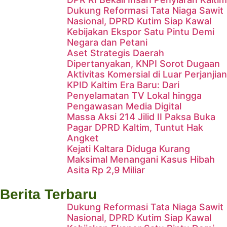
Dukung Reformasi Tata Niaga Sawit
Nasional, DPRD Kutim Siap Kawal
Kebijakan Ekspor Satu Pintu Demi
Negara dan Petani
Aset Strategis Daerah
Dipertanyakan, KNPI Sorot Dugaan
Aktivitas Komersial di Luar Perjanjian
KPID Kaltim Era Baru: Dari
Penyelamatan TV Lokal hingga
Pengawasan Media Digital
Massa Aksi 214 Jilid II Paksa Buka
Pagar DPRD Kaltim, Tuntut Hak
Angket
Hadapi Era AI, BRIN dan
Kejati Kaltara Diduga Kurang
Maksimal Menangani Kasus Hibah
Komisi X DPR RI Bekali Insan
Asita Rp 2,9 Miliar
Penyiaran Kaltim
Berita Terbaru
Dukung Reformasi Tata Niaga Sawit
Nasional, DPRD Kutim Siap Kawal