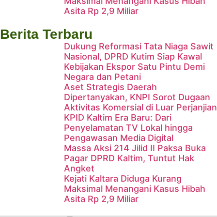
Maksimal Menangani Kasus Hibah
Komisi X DPR RI Bekali Insan
Asita Rp 2,9 Miliar
Penyiaran Kaltim
Berita Terbaru
Dukung Reformasi Tata Niaga Sawit
Nasional, DPRD Kutim Siap Kawal
Kebijakan Ekspor Satu Pintu Demi
Negara dan Petani
Aset Strategis Daerah
Dipertanyakan, KNPI Sorot Dugaan
Aktivitas Komersial di Luar Perjanjian
KPID Kaltim Era Baru: Dari
Penyelamatan TV Lokal hingga
Pengawasan Media Digital
Massa Aksi 214 Jilid II Paksa Buka
Pagar DPRD Kaltim, Tuntut Hak
Angket
Kejati Kaltara Diduga Kurang
Maksimal Menangani Kasus Hibah
Asita Rp 2,9 Miliar