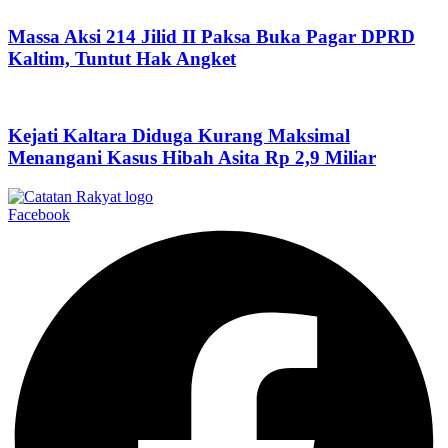
Massa Aksi 214 Jilid II Paksa Buka Pagar DPRD
Kaltim, Tuntut Hak Angket
Kejati Kaltara Diduga Kurang Maksimal
Menangani Kasus Hibah Asita Rp 2,9 Miliar
Facebook