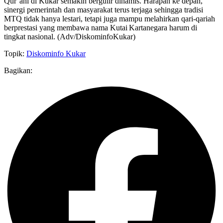
Qur’ani di Kukar semakin bergulir dinamis. Harapan ke depan,
sinergi pemerintah dan masyarakat terus terjaga sehingga tradisi
MTQ tidak hanya lestari, tetapi juga mampu melahirkan qari‑qariah
berprestasi yang membawa nama Kutai Kartanegara harum di
tingkat nasional. (Adv/DiskominfoKukar)
Topik:
Diskominfo Kukar
Bagikan: