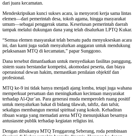
dari juara kecamatan.
Mendeskripsikan kunci sukses acara, ia menyoroti kerja sama lintas
elemen—dari pemerintah desa, tokoh agama, hingga masyarakat
umum—sebagai penggerak utama. Keseriusan pemerintah daerah
tampak melalui dukungan dana yang telah disalurkan LPTQ Kukar.
“Semua elemen masyarakat telah bersatu padu menyukseskan acara
ini, dan kami juga sudah menyalurkan anggaran untuk mendukung
pelaksanaan MTQ di kecamatan,” papar Sunggono.
Dana tersebut dimanfaatkan untuk menyediakan fasilitas panggung,
sistem suara berstandar kompetisi, akomodasi peserta, dan biaya
operasional dewan hakim, memastikan penilaian objektif dan
profesional.
MTQ ke‑9 ini tidak hanya menjadi ajang lomba, tetapi juga wahana
memperkuat persatuan dan meningkatkan kecintaan masyarakat
terhadap Al‑Qur’an. Para generasi muda memperoleh ruang positif
untuk menyalurkan bakat di bidang tilawah, tahfiz, dan tafsir,
sekaligus membangun mental spiritual yang kokoh. Kehadiran
ribuan warga yang memadati arena MTQ menunjukkan besarnya
antusiasme publik terhadap kegiatan religius ini.
Dengan dibukanya MTQ Tenggarong Seberang, roda pembinaan