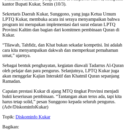
kantor Bupati Kukar, Senin (10/3).
Sekretaris Daerah Kukar, Sunggono, yang juga Ketua Umum
LPTQ Kukar, membuka acara ini seraya menyampaikan bahwa
program ini merupakan implementasi dari surat edaran LPTQ
Provinsi Kaltim dan bagian dari komitmen pembinaan Quran di
Kukar.
“Tilawah, Tahfidz, dan Khat bukan sekadar kompetisi. Ini adalah
cara kita menyampaikan dakwah dan memperkuat pemahaman
umat,” ujarnya.
Sebagai bentuk penghayatan, kegiatan diawali Tadarrus Al-Quran
oleh pelajar dan para pengurus. Selanjutnya, LPTQ Kukar juga
akan menggelar Kajian Interaktif dan Khatmil Quran sepanjang
Ramadan.
Capaian prestasi Kukar di ajang MTQ tingkat Provinsi menjadi
bukti keseriusan pembinaan. “Tantangan akan terus ada, tapi kita
harus tetap solid,” pesan Sunggono kepada seluruh pengurus.
(Adv/DiskominfoKukar)
Topik:
Diskominfo Kukar
Bagikan: