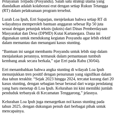
Pelayanan Terpadu (Posyandu). Salah satu strategi utama yang
diandalkan adalah kolaborasi erat dengan setiap Rukun Tetangga
(RT) dalam pelaksanaan program tersebut.
Lurah Loa Ipuh, Erri Suparjan, menjelaskan bahwa setiap RT di
wilayahnya memperoleh bantuan anggaran sebesar Rp 50 juta
sesuai dengan petunjuk teknis (juknis) dari Dinas Pemberdayaan
Masyarakat dan Desa (DPMD) Kutai Kartanegara. Dana ini
digunakan untuk mendukung kegiatan Posyandu agar lebih efektif
dalam memantau dan menangani kasus stunting.
“Bantuan ini sangat membantu Posyandu untuk lebih siap dalam
menjalankan perannya, termasuk dalam pemantauan tumbuh
kembang anak secara berkala,” ujar Erri pada Rabu (30/04).
Erri menambahkan bahwa angka stunting di wilayah Loa Ipuh
menunjukkan tren positif dengan penurunan yang signifikan dalam
dua tahun terakhir. “Sejak 2023 hingga 2024, tercatat kurang dari 20
kasus stunting, dengan sebagian besar berasal dari warga pendatang
yang baru menetap di Loa Ipuh. Kelurahan ini kini memiliki jumlah
penduduk terbanyak di Kecamatan Tenggarong,” jelasnya.
Kelurahan Loa Ipuh juga menargetkan nol kasus stunting pada
tahun 2025, dengan dukungan penuh dari berbagai pihak untuk
mencapainya.