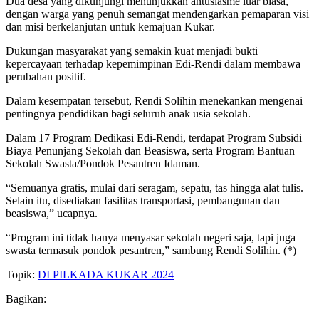
Dua desa yang dikunjungi menunjukkan antusiasme luar biasa,
dengan warga yang penuh semangat mendengarkan pemaparan visi
dan misi berkelanjutan untuk kemajuan Kukar.
Dukungan masyarakat yang semakin kuat menjadi bukti
kepercayaan terhadap kepemimpinan Edi-Rendi dalam membawa
perubahan positif.
Dalam kesempatan tersebut, Rendi Solihin menekankan mengenai
pentingnya pendidikan bagi seluruh anak usia sekolah.
Dalam 17 Program Dedikasi Edi-Rendi, terdapat Program Subsidi
Biaya Penunjang Sekolah dan Beasiswa, serta Program Bantuan
Sekolah Swasta/Pondok Pesantren Idaman.
“Semuanya gratis, mulai dari seragam, sepatu, tas hingga alat tulis.
Selain itu, disediakan fasilitas transportasi, pembangunan dan
beasiswa,” ucapnya.
“Program ini tidak hanya menyasar sekolah negeri saja, tapi juga
swasta termasuk pondok pesantren,” sambung Rendi Solihin. (*)
Topik:
DI PILKADA KUKAR 2024
Bagikan: