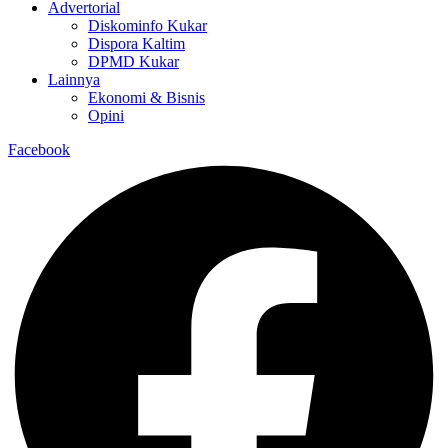
Advertorial
Diskominfo Kukar
Dispora Kaltim
DPMD Kukar
Lainnya
Ekonomi & Bisnis
Opini
Facebook