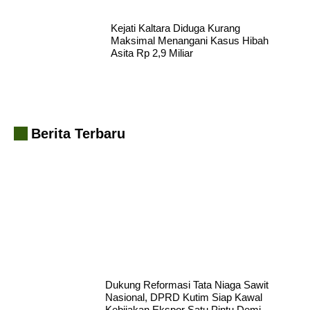
Kejati Kaltara Diduga Kurang
Maksimal Menangani Kasus Hibah
Asita Rp 2,9 Miliar
Berita Terbaru
Hadapi Era AI, BRIN dan Komisi X DPR RI Bekali Insan
Penyiaran Kaltim
Dukung Reformasi Tata Niaga Sawit
Nasional, DPRD Kutim Siap Kawal
Kebijakan Ekspor Satu Pintu Demi