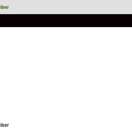
iber
iber