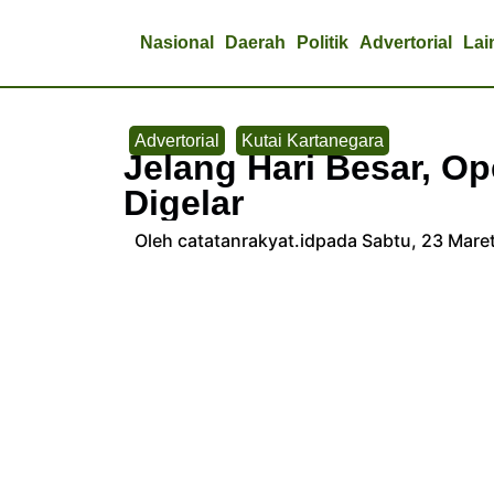
Nasional
Daerah
Politik
Advertorial
Lai
Advertorial
Kutai Kartanegara
Jelang Hari Besar, O
Digelar
Oleh catatanrakyat.id
pada Sabtu, 23 Mare