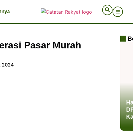
nnya
B
perasi Pasar Murah
t 2024
Ha
DP
Ka