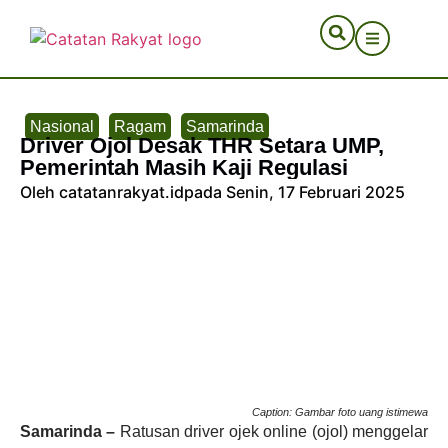
Nasional
Ragam
Samarinda
Driver Ojol Desak THR Setara UMP,
Pemerintah Masih Kaji Regulasi
Oleh catatanrakyat.id
pada Senin, 17 Februari 2025
Caption: Gambar foto uang istimewa
Samarinda
–
Ratusan driver ojek online (ojol) menggelar