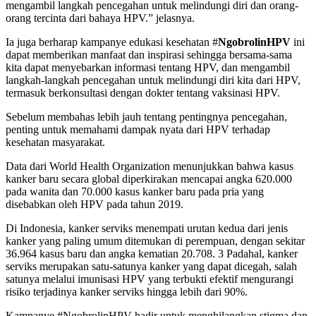
mengambil langkah pencegahan untuk melindungi diri dan orang-
orang tercinta dari bahaya HPV.” jelasnya.
Ia juga berharap kampanye edukasi kesehatan #
NgobrolinHPV
ini
dapat memberikan manfaat dan inspirasi sehingga bersama-sama
kita dapat menyebarkan informasi tentang HPV, dan mengambil
langkah-langkah pencegahan untuk melindungi diri kita dari HPV,
termasuk berkonsultasi dengan dokter tentang vaksinasi HPV.
Sebelum membahas lebih jauh tentang pentingnya pencegahan,
penting untuk memahami dampak nyata dari HPV terhadap
kesehatan masyarakat.
Data dari World Health Organization menunjukkan bahwa kasus
kanker baru secara global diperkirakan mencapai angka 620.000
pada wanita dan 70.000 kasus kanker baru pada pria yang
disebabkan oleh HPV pada tahun 2019.
Di Indonesia, kanker serviks menempati urutan kedua dari jenis
kanker yang paling umum ditemukan di perempuan, dengan sekitar
36.964 kasus baru dan angka kematian 20.708. 3 Padahal, kanker
serviks merupakan satu-satunya kanker yang dapat dicegah, salah
satunya melalui imunisasi HPV yang terbukti efektif mengurangi
risiko terjadinya kanker serviks hingga lebih dari 90%.
Kampanye #NgobrolinHPV hadir untuk menghilangkan stigma dan