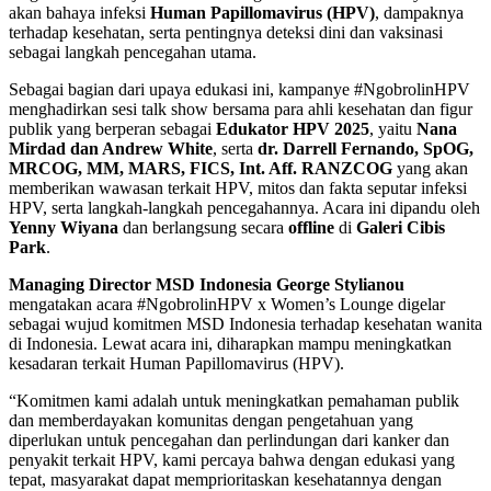
akan bahaya infeksi
Human Papillomavirus (HPV)
, dampaknya
terhadap kesehatan, serta pentingnya deteksi dini dan vaksinasi
sebagai langkah pencegahan utama.
Sebagai bagian dari upaya edukasi ini, kampanye #NgobrolinHPV
menghadirkan sesi talk show bersama para ahli kesehatan dan figur
publik yang berperan sebagai
Edukator HPV 2025
, yaitu
Nana
Mirdad dan Andrew White
, serta
dr. Darrell Fernando, SpOG,
MRCOG, MM, MARS, FICS, Int. Aff. RANZCOG
yang akan
memberikan wawasan terkait HPV, mitos dan fakta seputar infeksi
HPV, serta langkah-langkah pencegahannya. Acara ini dipandu oleh
Yenny Wiyana
dan berlangsung secara
offline
di
Galeri Cibis
Park
.
Managing Director MSD Indonesia George Stylianou
mengatakan acara #NgobrolinHPV x Women’s Lounge digelar
sebagai wujud komitmen MSD Indonesia terhadap kesehatan wanita
di Indonesia. Lewat acara ini, diharapkan mampu meningkatkan
kesadaran terkait Human Papillomavirus (HPV).
“Komitmen kami adalah untuk meningkatkan pemahaman publik
dan memberdayakan komunitas dengan pengetahuan yang
diperlukan untuk pencegahan dan perlindungan dari kanker dan
penyakit terkait HPV, kami percaya bahwa dengan edukasi yang
tepat, masyarakat dapat memprioritaskan kesehatannya dengan