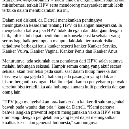
misinformasi terkait HPV serta mendorong masyarakat untuk lebih
terbuka dalam membicarakan isu ini.
Dalam sesi diskusi, dr. Darrell menekankan pentingnya
meningkatkan kesadaran tentang HPV di kalangan masyarakat. Ia
menjelaskan bahwa jika HPV tidak dicegah dan ditangani dengan
baik, infeksi ini dapat menimbulkan konsekuensi kesehatan yang
serius bagi baik perempuan maupun laki-laki, termasuk risiko
terjadinya berbagai jenis kanker seperti kanker Kanker Serviks,
Kanker Vulva, Kanker Vagina, Kanker Penis dan Kanker Anus.
Menurutnya, ada sejumlah cara penularan dari HPV, salah satunya
melalui hubungan seksual. Hampir semua orang yang aktif secara
seksual akan terinfeksi pada suatu saat dalam hidup mereka dan
biasanya tanpa gejala 5 , bahkan pada pasangan yang tidak ada
histori berganti pasangan. Hal itu terjadi karena penyebaran penyakit
tersebut bisa terjadi jika ada hubungan antara kulit penderita dengan
orang lain.
“HPV juga menyebabkan pra- kanker dan kanker di saluran genital
bawah pada wanita dan pria,” kata dr. Darrell. “Kami percaya
bahwa langkah preventif seperti menggunakan vaksin HPV serta
diimbangi dengan pengetahuan yang tepat dapat meningkatkan
kualitas kesehatan generasi Indonesia,” sambungnya.