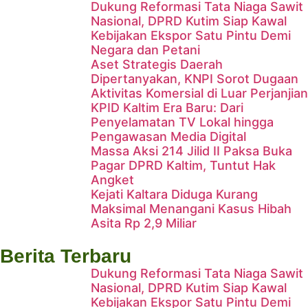
Dukung Reformasi Tata Niaga Sawit
Nasional, DPRD Kutim Siap Kawal
Kebijakan Ekspor Satu Pintu Demi
Negara dan Petani
Aset Strategis Daerah
Dipertanyakan, KNPI Sorot Dugaan
Aktivitas Komersial di Luar Perjanjian
KPID Kaltim Era Baru: Dari
Penyelamatan TV Lokal hingga
Pengawasan Media Digital
Massa Aksi 214 Jilid II Paksa Buka
Pagar DPRD Kaltim, Tuntut Hak
Angket
Hadapi Era AI, BRIN dan
Kejati Kaltara Diduga Kurang
Maksimal Menangani Kasus Hibah
Komisi X DPR RI Bekali Insan
Asita Rp 2,9 Miliar
Penyiaran Kaltim
Berita Terbaru
Dukung Reformasi Tata Niaga Sawit
Nasional, DPRD Kutim Siap Kawal
Kebijakan Ekspor Satu Pintu Demi