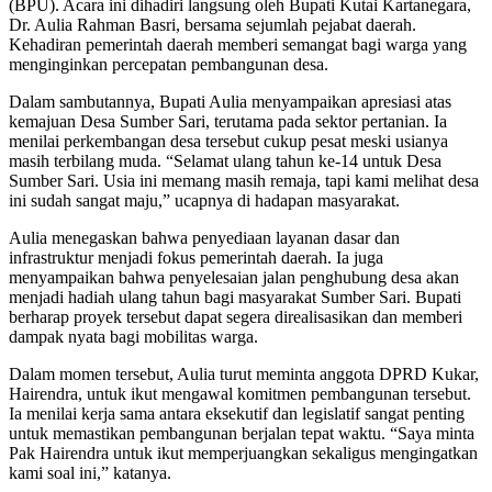
(BPU). Acara ini dihadiri langsung oleh Bupati Kutai Kartanegara,
Dr. Aulia Rahman Basri, bersama sejumlah pejabat daerah.
Kehadiran pemerintah daerah memberi semangat bagi warga yang
menginginkan percepatan pembangunan desa.
Dalam sambutannya, Bupati Aulia menyampaikan apresiasi atas
kemajuan Desa Sumber Sari, terutama pada sektor pertanian. Ia
menilai perkembangan desa tersebut cukup pesat meski usianya
masih terbilang muda. “Selamat ulang tahun ke-14 untuk Desa
Sumber Sari. Usia ini memang masih remaja, tapi kami melihat desa
ini sudah sangat maju,” ucapnya di hadapan masyarakat.
Aulia menegaskan bahwa penyediaan layanan dasar dan
infrastruktur menjadi fokus pemerintah daerah. Ia juga
menyampaikan bahwa penyelesaian jalan penghubung desa akan
menjadi hadiah ulang tahun bagi masyarakat Sumber Sari. Bupati
berharap proyek tersebut dapat segera direalisasikan dan memberi
dampak nyata bagi mobilitas warga.
Dalam momen tersebut, Aulia turut meminta anggota DPRD Kukar,
Hairendra, untuk ikut mengawal komitmen pembangunan tersebut.
Ia menilai kerja sama antara eksekutif dan legislatif sangat penting
untuk memastikan pembangunan berjalan tepat waktu. “Saya minta
Pak Hairendra untuk ikut memperjuangkan sekaligus mengingatkan
kami soal ini,” katanya.