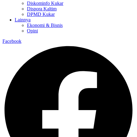
Diskominfo Kukar
Dispora Kaltim
DPMD Kukar
Lainnya
Ekonomi & Bisnis
Opini
Facebook