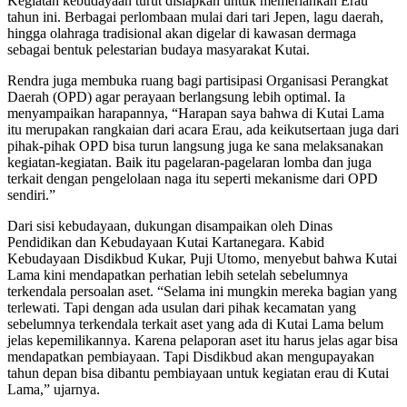
Kegiatan kebudayaan turut disiapkan untuk memeriahkan Erau
tahun ini. Berbagai perlombaan mulai dari tari Jepen, lagu daerah,
hingga olahraga tradisional akan digelar di kawasan dermaga
sebagai bentuk pelestarian budaya masyarakat Kutai.
Rendra juga membuka ruang bagi partisipasi Organisasi Perangkat
Daerah (OPD) agar perayaan berlangsung lebih optimal. Ia
menyampaikan harapannya, “Harapan saya bahwa di Kutai Lama
itu merupakan rangkaian dari acara Erau, ada keikutsertaan juga dari
pihak-pihak OPD bisa turun langsung juga ke sana melaksanakan
kegiatan-kegiatan. Baik itu pagelaran-pagelaran lomba dan juga
terkait dengan pengelolaan naga itu seperti mekanisme dari OPD
sendiri.”
Dari sisi kebudayaan, dukungan disampaikan oleh Dinas
Pendidikan dan Kebudayaan Kutai Kartanegara. Kabid
Kebudayaan Disdikbud Kukar, Puji Utomo, menyebut bahwa Kutai
Lama kini mendapatkan perhatian lebih setelah sebelumnya
terkendala persoalan aset. “Selama ini mungkin mereka bagian yang
terlewati. Tapi dengan ada usulan dari pihak kecamatan yang
sebelumnya terkendala terkait aset yang ada di Kutai Lama belum
jelas kepemilikannya. Karena pelaporan aset itu harus jelas agar bisa
mendapatkan pembiayaan. Tapi Disdikbud akan mengupayakan
tahun depan bisa dibantu pembiayaan untuk kegiatan erau di Kutai
Lama,” ujarnya.