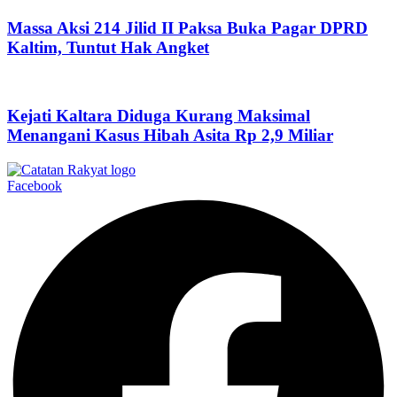
Massa Aksi 214 Jilid II Paksa Buka Pagar DPRD
Kaltim, Tuntut Hak Angket
Kejati Kaltara Diduga Kurang Maksimal
Menangani Kasus Hibah Asita Rp 2,9 Miliar
Facebook