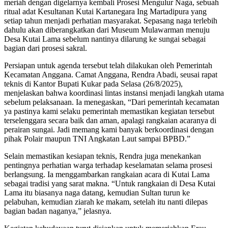
meriah dengan digelarnya kembali Prosesi Mengulur Naga, sebuah
ritual adat Kesultanan Kutai Kartanegara Ing Martadipura yang
setiap tahun menjadi perhatian masyarakat. Sepasang naga terlebih
dahulu akan diberangkatkan dari Museum Mulawarman menuju
Desa Kutai Lama sebelum nantinya dilarung ke sungai sebagai
bagian dari prosesi sakral.
Persiapan untuk agenda tersebut telah dilakukan oleh Pemerintah
Kecamatan Anggana. Camat Anggana, Rendra Abadi, seusai rapat
teknis di Kantor Bupati Kukar pada Selasa (26/8/2025),
menjelaskan bahwa koordinasi lintas instansi menjadi langkah utama
sebelum pelaksanaan. Ia menegaskan, “Dari pemerintah kecamatan
ya pastinya kami selaku pemerintah memastikan kegiatan tersebut
terselenggara secara baik dan aman, apalagi rangkaian acaranya di
perairan sungai. Jadi memang kami banyak berkoordinasi dengan
pihak Polair maupun TNI Angkatan Laut sampai BPBD.”
Selain memastikan kesiapan teknis, Rendra juga menekankan
pentingnya perhatian warga terhadap keselamatan selama prosesi
berlangsung. Ia menggambarkan rangkaian acara di Kutai Lama
sebagai tradisi yang sarat makna. “Untuk rangkaian di Desa Kutai
Lama itu biasanya naga datang, kemudian Sultan turun ke
pelabuhan, kemudian ziarah ke makam, setelah itu nanti dilepas
bagian badan naganya,” jelasnya.