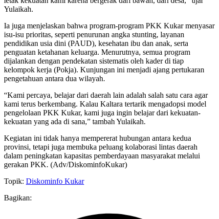
letak kekuatan kami karena bergerak dari bawah, dari desa,” ujar
Yulaikah.
Ia juga menjelaskan bahwa program-program PKK Kukar menyasar
isu-isu prioritas, seperti penurunan angka stunting, layanan
pendidikan usia dini (PAUD), kesehatan ibu dan anak, serta
penguatan ketahanan keluarga. Menurutnya, semua program
dijalankan dengan pendekatan sistematis oleh kader di tiap
kelompok kerja (Pokja). Kunjungan ini menjadi ajang pertukaran
pengetahuan antara dua wilayah.
“Kami percaya, belajar dari daerah lain adalah salah satu cara agar
kami terus berkembang. Kalau Kaltara tertarik mengadopsi model
pengelolaan PKK Kukar, kami juga ingin belajar dari kekuatan-
kekuatan yang ada di sana,” tambah Yulaikah.
Kegiatan ini tidak hanya mempererat hubungan antara kedua
provinsi, tetapi juga membuka peluang kolaborasi lintas daerah
dalam peningkatan kapasitas pemberdayaan masyarakat melalui
gerakan PKK. (Adv/DiskominfoKukar)
Topik:
Diskominfo Kukar
Bagikan: