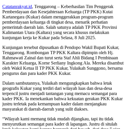
Catatanrakyat.id
, Tenggarong – Keberhasilan Tim Penggerak
Pemberdayaan dan Kesejahteraan Keluarga (TP PKK) Kutai
Kartanegara (Kukar) dalam menggerakkan program-program
pemberdayaan keluarga di tingkat desa, menarik perhatian
pemerintah daerah lain. Salah satunya adalah TP PKK Provinsi
Kalimantan Utara (Kaltara) yang secara khusus melakukan
kunjungan kerja ke Kukar pada Selasa, 8 Juli 2025.
Kunjungan tersebut dipusatkan di Pendopo Wakil Bupati Kukar,
Tenggarong. Rombongan TP PKK Kaltara dipimpin oleh Hj.
Rahmawati Zainal dan turut serta Staf Ahli Bidang I Pembinaan
Karakter Keluarga, Korne Serliany Ingkong Ala. Mereka disambut
oleh Wakil Ketua II TP PKK Kukar, Yulaikah Sunggono, bersama
pengurus dan para kader PKK Kukar.
Dalam sambutannya, Yulaikah mengungkapkan bahwa letak
geografis Kukar yang terdiri dari wilayah luas dan desa-desa
terpencil justru menjadi tantangan yang memacu semangat para
kader PKK. Ia menekankan bahwa kekuatan gerakan PKK Kukar
justru terletak pada kemampuan kader dalam menjangkau
masyarakat di daerah-daerah yang sulit diakses.
“Wilayah kami memang tidak mudah dijangkau, tapi itu tidak
menyurutkan semangat para kader di lapangan. Justru di situlah