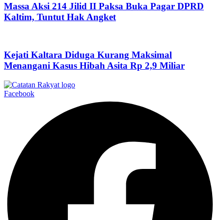
Massa Aksi 214 Jilid II Paksa Buka Pagar DPRD
Kaltim, Tuntut Hak Angket
Kejati Kaltara Diduga Kurang Maksimal
Menangani Kasus Hibah Asita Rp 2,9 Miliar
Facebook