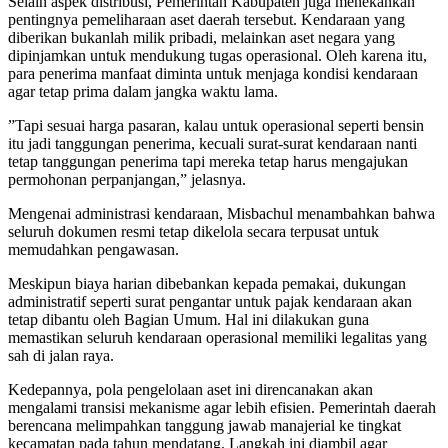
​Selain aspek distribusi, Pemerintah Kabupaten juga menekankan
pentingnya pemeliharaan aset daerah tersebut. Kendaraan yang
diberikan bukanlah milik pribadi, melainkan aset negara yang
dipinjamkan untuk mendukung tugas operasional. Oleh karena itu,
para penerima manfaat diminta untuk menjaga kondisi kendaraan
agar tetap prima dalam jangka waktu lama.
​”Tapi sesuai harga pasaran, kalau untuk operasional seperti bensin
itu jadi tanggungan penerima, kecuali surat-surat kendaraan nanti
tetap tanggungan penerima tapi mereka tetap harus mengajukan
permohonan perpanjangan,” jelasnya.
​Mengenai administrasi kendaraan, Misbachul menambahkan bahwa
seluruh dokumen resmi tetap dikelola secara terpusat untuk
memudahkan pengawasan.
Meskipun biaya harian dibebankan kepada pemakai, dukungan
administratif seperti surat pengantar untuk pajak kendaraan akan
tetap dibantu oleh Bagian Umum. Hal ini dilakukan guna
memastikan seluruh kendaraan operasional memiliki legalitas yang
sah di jalan raya.
​Kedepannya, pola pengelolaan aset ini direncanakan akan
mengalami transisi mekanisme agar lebih efisien. Pemerintah daerah
berencana melimpahkan tanggung jawab manajerial ke tingkat
kecamatan pada tahun mendatang. Langkah ini diambil agar