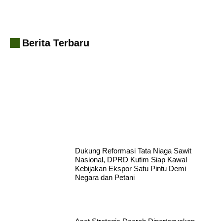
Berita Terbaru
Hadapi Era AI, BRIN dan Komisi X DPR RI Bekali Insan
Penyiaran Kaltim
Dukung Reformasi Tata Niaga Sawit
Nasional, DPRD Kutim Siap Kawal
Kebijakan Ekspor Satu Pintu Demi
Negara dan Petani