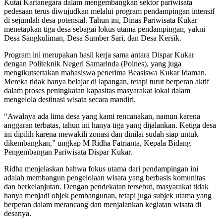
Kutai Kartanegara dalam mengembangkan sektor pariwisata
pedesaan terus diwujudkan melalui program pendampingan intensif
di sejumlah desa potensial. Tahun ini, Dinas Pariwisata Kukar
menetapkan tiga desa sebagai lokus utama pendampingan, yakni
Desa Sangkuliman, Desa Sumber Sari, dan Desa Kersik.
Program ini merupakan hasil kerja sama antara Dispar Kukar
dengan Politeknik Negeri Samarinda (Polnes), yang juga
mengikutsertakan mahasiswa penerima Beasiswa Kukar Idaman.
Mereka tidak hanya belajar di lapangan, tetapi turut berperan aktif
dalam proses peningkatan kapasitas masyarakat lokal dalam
mengelola destinasi wisata secara mandiri.
“Awalnya ada lima desa yang kami rencanakan, namun karena
anggaran terbatas, tahun ini hanya tiga yang dijalankan. Ketiga desa
ini dipilih karena mewakili zonasi dan dinilai sudah siap untuk
dikembangkan,” ungkap M Ridha Fatrianta, Kepala Bidang
Pengembangan Pariwisata Dispar Kukar.
Ridha menjelaskan bahwa fokus utama dari pendampingan ini
adalah membangun pengelolaan wisata yang berbasis komunitas
dan berkelanjutan. Dengan pendekatan tersebut, masyarakat tidak
hanya menjadi objek pembangunan, tetapi juga subjek utama yang
berperan dalam merancang dan menjalankan kegiatan wisata di
desanya.