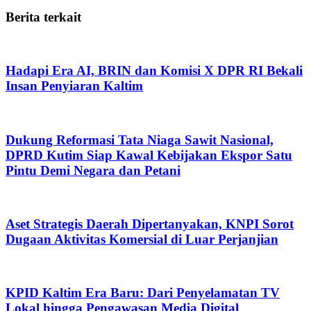
Berita terkait
Hadapi Era AI, BRIN dan Komisi X DPR RI Bekali
Insan Penyiaran Kaltim
Dukung Reformasi Tata Niaga Sawit Nasional,
DPRD Kutim Siap Kawal Kebijakan Ekspor Satu
Pintu Demi Negara dan Petani
Aset Strategis Daerah Dipertanyakan, KNPI Sorot
Dugaan Aktivitas Komersial di Luar Perjanjian
KPID Kaltim Era Baru: Dari Penyelamatan TV
Lokal hingga Pengawasan Media Digital