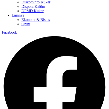
Diskominfo Kukar
Dispora Kaltim
DPMD Kukar
Lainnya
Ekonomi & Bisnis
Opini
Facebook