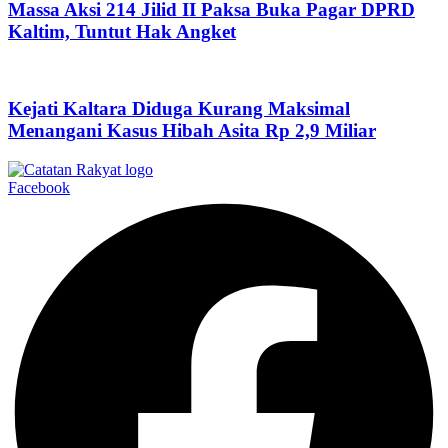
Massa Aksi 214 Jilid II Paksa Buka Pagar DPRD
Kaltim, Tuntut Hak Angket
Kejati Kaltara Diduga Kurang Maksimal
Menangani Kasus Hibah Asita Rp 2,9 Miliar
Facebook