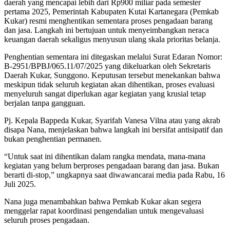
daerah yang mencapai lebih dari Rp900 miliar pada semester
pertama 2025, Pemerintah Kabupaten Kutai Kartanegara (Pemkab
Kukar) resmi menghentikan sementara proses pengadaan barang
dan jasa. Langkah ini bertujuan untuk menyeimbangkan neraca
keuangan daerah sekaligus menyusun ulang skala prioritas belanja.
Penghentian sementara ini ditegaskan melalui Surat Edaran Nomor:
B-2951/BPBJ/065.11/07/2025 yang dikeluarkan oleh Sekretaris
Daerah Kukar, Sunggono. Keputusan tersebut menekankan bahwa
meskipun tidak seluruh kegiatan akan dihentikan, proses evaluasi
menyeluruh sangat diperlukan agar kegiatan yang krusial tetap
berjalan tanpa gangguan.
Pj. Kepala Bappeda Kukar, Syarifah Vanesa Vilna atau yang akrab
disapa Nana, menjelaskan bahwa langkah ini bersifat antisipatif dan
bukan penghentian permanen.
“Untuk saat ini dihentikan dalam rangka mendata, mana-mana
kegiatan yang belum berproses pengadaan barang dan jasa. Bukan
berarti di-stop,” ungkapnya saat diwawancarai media pada Rabu, 16
Juli 2025.
Nana juga menambahkan bahwa Pemkab Kukar akan segera
menggelar rapat koordinasi pengendalian untuk mengevaluasi
seluruh proses pengadaan.