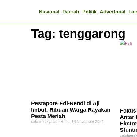
Nasional
Daerah
Politik
Advertorial
Lai
Tag: tenggarong
Pestapore Edi-Rendi di Aji
Imbut: Ribuan Warga Rayakan
Fokus 
Pesta Meriah
Antar
catatanrakyat.id
Rabu, 13 November 2024
Ekstr
Stunti
catatanrak