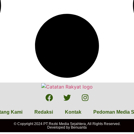
tang Kami
Redaksi
Kontak
Pedoman Media S
© Copyright 2024 PT Rezki Media Sejahtera, All Rights Reserved.
Developed by
Benuanta