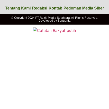
Tentang Kami
Redaksi
Kontak
Pedoman Media Siber
© Copyright 2024 PT Rezki Media Sejahtera, All Rights Reserved.
Developed by
Benuanta
Nasional
Daerah
Politik
Advertorial
Lainnya
Tentang Kami
Redaksi
Kontak
Pedoman Media Siber
© Copyright 2024 PT Rezki Media Sejahtera, All Rights Reserved.