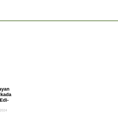
ayan
lkada
Edi-
 2024