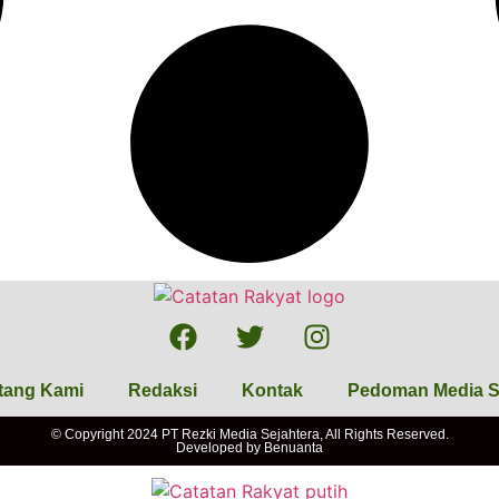
tang Kami
Redaksi
Kontak
Pedoman Media S
© Copyright 2024 PT Rezki Media Sejahtera, All Rights Reserved.
Developed by
Benuanta