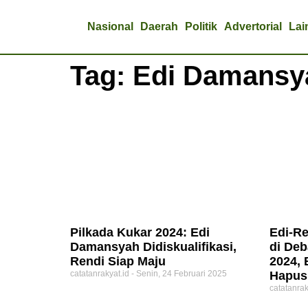
Nasional
Daerah
Politik
Advertorial
Lai
Tag: Edi Damansy
Pilkada Kukar 2024: Edi
Edi-Re
Damansyah Didiskualifikasi,
di Deb
Rendi Siap Maju
2024, 
catatanrakyat.id
Senin, 24 Februari 2025
Hapus
catatanrak