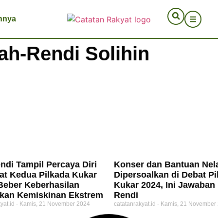
nnya
ah-Rendi Solihin
ndi Tampil Percaya Diri
Konser dan Bantuan Nel
at Kedua Pilkada Kukar
Dipersoalkan di Debat Pi
Beber Keberhasilan
Kukar 2024, Ini Jawaban 
kan Kemiskinan Ekstrem
Rendi
yat.id
Kamis, 21 November 2024
catatanrakyat.id
Kamis, 21 November